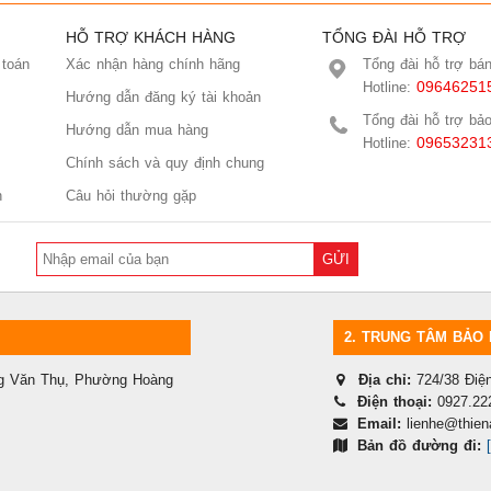
HỖ TRỢ KHÁCH HÀNG
TỔNG ĐÀI HỖ TRỢ
 toán
Xác nhận hàng chính hãng
Tổng đài hỗ trợ bá
09646251
Hotline:
Hướng dẫn đăng ký tài khoản
Tổng đài hỗ trợ bả
Hướng dẫn mua hàng
09653231
Hotline:
Chính sách và quy định chung
n
Câu hỏi thường gặp
GỬI
2.
TRUNG TÂM BẢO 
ng Văn Thụ, Phường Hoàng
Địa chỉ:
724/38 Đi
Điện thoại:
0927.22
Email:
lienhe@thien
Bản đồ đường đi: