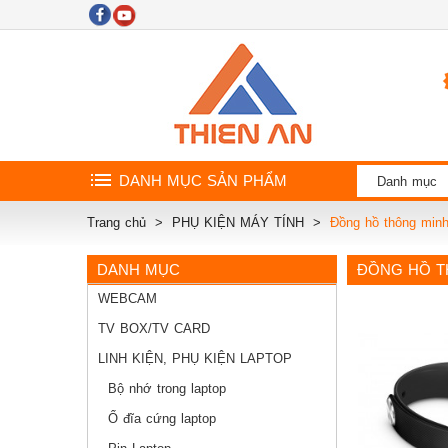
DANH MỤC SẢN PHẨM
Danh mục
Trang chủ
PHỤ KIỆN MÁY TÍNH
Đồng hồ thông min
DANH MỤC
ĐỒNG HỒ 
WEBCAM
TV BOX/TV CARD
LINH KIỆN, PHỤ KIỆN LAPTOP
Bộ nhớ trong laptop
Ổ đĩa cứng laptop