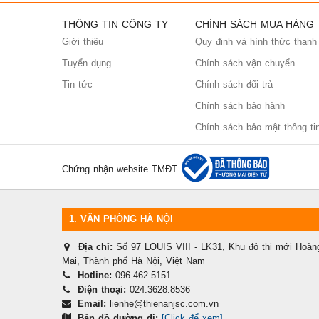
Ổ cứng lắp ngoài
USB
THÔNG TIN CÔNG TY
CHÍNH SÁCH MUA HÀNG
Giới thiệu
Quy định và hình thức thanh
Thiết bị lưu trữ NAS
Tuyển dụng
Chính sách vận chuyển
Thẻ nhớ
Tin tức
Chính sách đổi trả
Chính sách bảo hành
Chính sách bảo mật thông ti
Chứng nhận website TMĐT
1.
VĂN PHÒNG HÀ NỘI
Địa chỉ:
Số 97 LOUIS VIII - LK31, Khu đô thị mới Hoà
Mai, Thành phố Hà Nội, Việt Nam
Hotline:
096.462.5151
Điện thoại:
024.3628.8536
Email:
lienhe@thienanjsc.com.vn
Bản đồ đường đi:
[Click để xem]