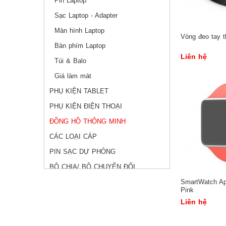
Pin Laptop
Sạc Laptop - Adapter
Màn hình Laptop
Vòng đeo tay 
Bàn phím Laptop
Liên hệ
Túi & Balo
Giá làm mát
PHỤ KIỆN TABLET
PHỤ KIỆN ĐIỆN THOẠI
ĐỒNG HỒ THÔNG MINH
CÁC LOẠI CÁP
PIN SẠC DỰ PHÒNG
BỘ CHIA/ BỘ CHUYỂN ĐỔI
TAI NGHE
SmartWatch App
Pink
PHỤ KIỆN KHÁC
Liên hệ
THIẾT BỊ LƯU TRỮ DỮ LIỆU