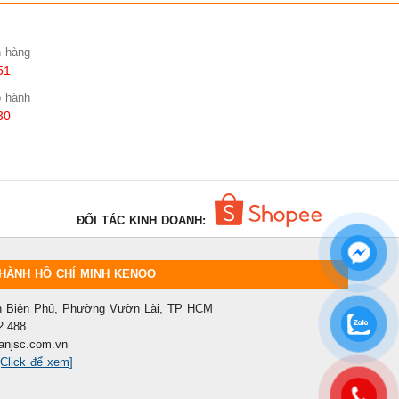
n hàng
51
o hành
30
ĐỐI TÁC KINH DOANH:
HÀNH HỒ CHÍ MINH KENOO
ện Biên Phủ, Phường Vườn Lài, TP HCM
2.488
anjsc.com.vn
[Click để xem]