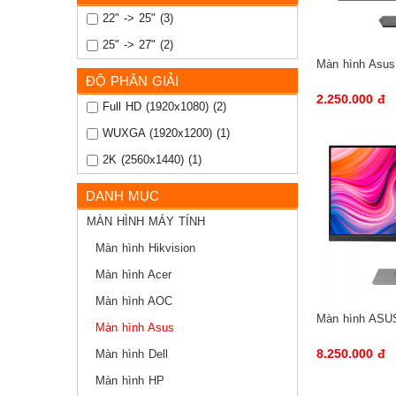
22" -> 25" (3)
25" -> 27" (2)
Màn hình Asu
ĐỘ PHÂN GIẢI
2.250.000 đ
Full HD (1920x1080) (2)
WUXGA (1920x1200) (1)
2K (2560x1440) (1)
DANH MỤC
MÀN HÌNH MÁY TÍNH
Màn hình Hikvision
Màn hình Acer
Màn hình AOC
Màn hình ASU
Màn hình Asus
8.250.000 đ
Màn hình Dell
Màn hình HP