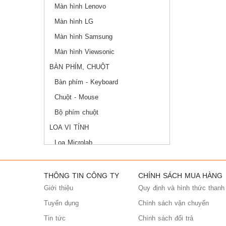
Màn hình Lenovo
Màn hình LG
Màn hình Samsung
Màn hình Viewsonic
BÀN PHÍM, CHUỘT
Bàn phím - Keyboard
Chuột - Mouse
Bộ phím chuột
LOA VI TÍNH
Loa Microlab
Loa Logitech
Loa Edifier
THÔNG TIN CÔNG TY
CHÍNH SÁCH MUA HÀNG
Giới thiệu
Loa SoundMax
Quy định và hình thức thanh
Tuyển dụng
BỘ VI XỬ LÝ
Chính sách vận chuyển
Tin tức
BO MẠCH CHỦ
Chính sách đổi trả