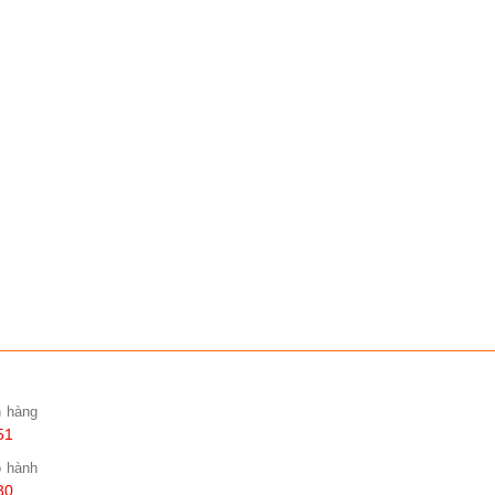
n hàng
51
o hành
30