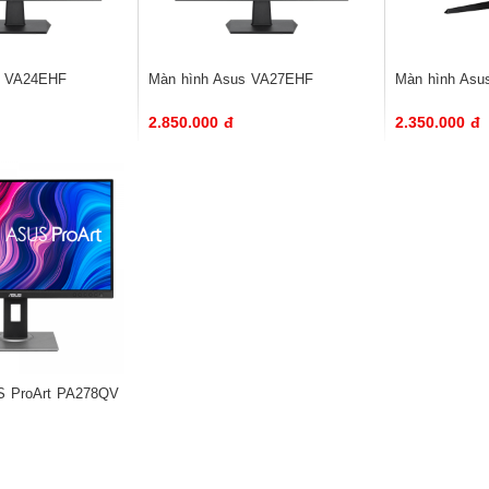
s VA24EHF
Màn hình Asus VA27EHF
Màn hình As
2.850.000 đ
2.350.000 đ
S ProArt PA278QV