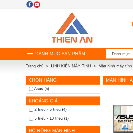
DANH MỤC SẢN PHẨM
Danh mục
Trang chủ
LINH KIỆN MÁY TÍNH
Màn hình máy tín
CHỌN HÃNG
MÀN HÌNH 
Asus (5)
KHOẢNG GIÁ
2 triệu - 5 triệu (4)
5 triệu - 10 triệu (1)
ĐỘ RỘNG MÀN HÌNH