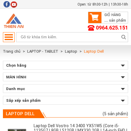
Open: từ 8h30-12h | 13h30-18h
GIỎ HÀNG
...
sản phẩm
0964.625.151
Trang chủ
LAPTOP - TABLET
Laptop
Laptop Dell
Chọn hãng
MÀN HÌNH
Danh mục
Sắp xếp sản phẩm
LAPTOP DELL
(5 sản phẩm)
Laptop Dell Vostro 14 3400 YX51W5 (Core i5-
1135G7 | 8GB | 512GB | MX330 2GB | 14-inch FHD |