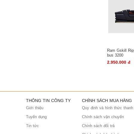
Ổ CỨNG SSD
PHẦN MỀM BẢN QUYỀN
Hệ điều hành
Phần mềm ứng dụng
Phần mềm diệt virus
Ram Gskill Ri
GIÁ TREO MÀN HÌNH
bus 3200
2.950.000 đ
THÔNG TIN CÔNG TY
CHÍNH SÁCH MUA HÀNG
Giới thiệu
Quy định và hình thức thanh
Tuyển dụng
Chính sách vận chuyển
Tin tức
Chính sách đổi trả