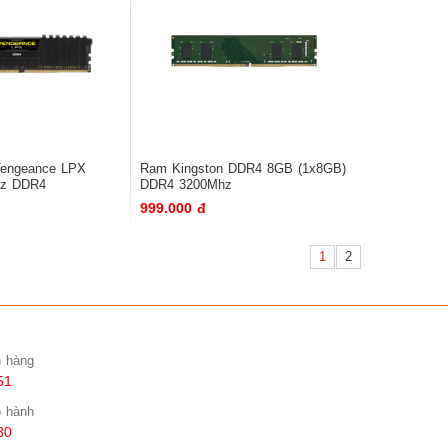
Vengeance LPX
Ram Kingston DDR4 8GB (1x8GB)
z DDR4
DDR4 3200Mhz
999.000 đ
1
2
n hàng
51
o hành
30