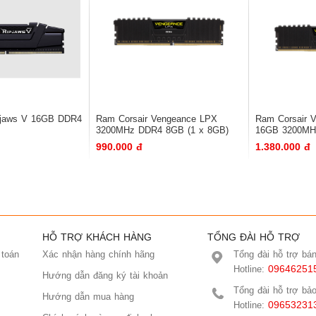
pjaws V 16GB DDR4
Ram Corsair Vengeance LPX
Ram Corsair 
3200MHz DDR4 8GB (1 x 8GB)
16GB 3200MH
990.000 đ
1.380.000 đ
HỖ TRỢ KHÁCH HÀNG
TỔNG ĐÀI HỖ TRỢ
 toán
Xác nhận hàng chính hãng
Tổng đài hỗ trợ bá
09646251
Hotline:
Hướng dẫn đăng ký tài khoản
Tổng đài hỗ trợ bả
Hướng dẫn mua hàng
09653231
Hotline: