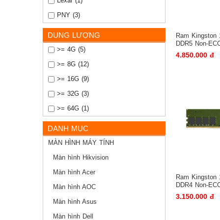
Lexar (1)
PNY (3)
DUNG LƯỢNG
Ram Kingston
DDR5 Non-EC
>= 4G (5)
4.850.000 đ
>= 8G (12)
>= 16G (9)
>= 32G (3)
>= 64G (1)
DANH MỤC
MÀN HÌNH MÁY TÍNH
Màn hình Hikvision
Màn hình Acer
Ram Kingston
DDR4 Non-EC
Màn hình AOC
3.150.000 đ
Màn hình Asus
Màn hình Dell