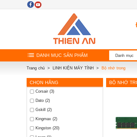
DANH MỤC SẢN PHẨM
Danh mục
Trang chủ
LINH KIỆN MÁY TÍNH
Bộ nhớ trong
CHỌN HÃNG
BỘ NHỚ T
Corsair (3)
Dato (2)
Gskill (2)
Kingmax (2)
Kingston (20)