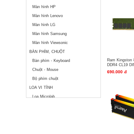
Màn hình HP
Màn hình Lenovo
Màn hình LG
Màn hình Samsung
Màn hình Viewsonic
BÀN PHÍM, CHUỘT
Ram Kingston
Bàn phím - Keyboard
DDR4 CL19 D
Chuột - Mouse
690.000 đ
Bộ phím chuột
LOA VI TÍNH
Loa Microlab
Loa Logitech
Loa Edifier
Loa SoundMax
BỘ VI XỬ LÝ