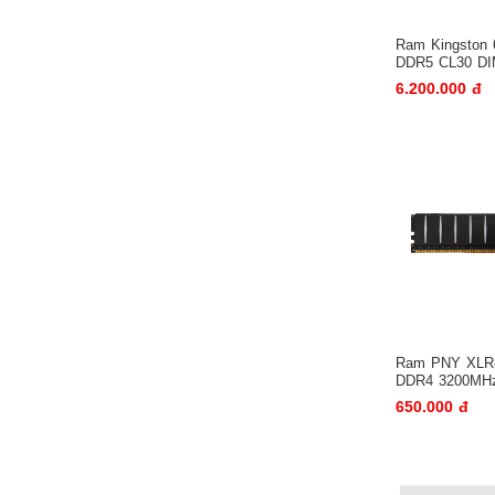
BO MẠCH CHỦ
Ram Kingston
BỘ NHỚ TRONG
DDR5 CL30 DIM
Beast RGB X
6.200.000 đ
NGUỒN MÁY TÍNH
Nguồn máy tính KENOO
Nguồn máy tính Sohoo
Nguồn máy tính Gamemax
Nguồn máy tính Corsair
CARD ÂM THANH
CARD MÀN HÌNH
Ổ ĐĨA QUANG
VỎ MÁY TÍNH
Ram PNY XLR8
DDR4 3200MH
Vỏ máy tính Sohoo
(MD8GD432001
650.000 đ
Vỏ máy tính GAMEMAX
Vỏ máy tính KENOO
Ổ CỨNG HDD