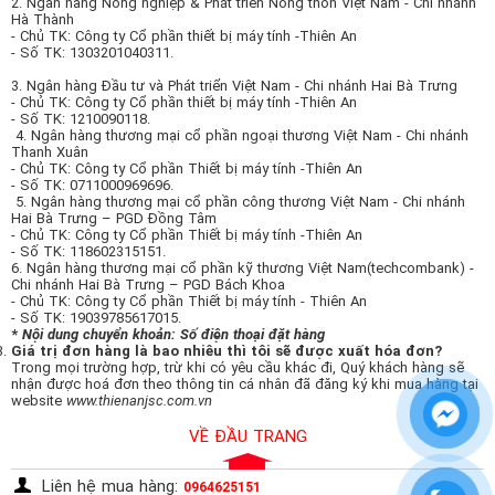
2. Ngân hàng Nông nghiệp & Phát triển Nông thôn Việt Nam - Chi nhánh
Hà Thành
- Chủ TK: Công ty Cổ phần thiết bị máy tính -Thiên An
- Số TK: 1303201040311.
3. Ngân hàng Đầu tư và Phát triển Việt Nam - Chi nhánh Hai Bà Trưng
- Chủ TK: Công ty Cổ phần thiết bị máy tính -Thiên An
- Số TK: 1210090118.
4. Ngân hàng thương mại cổ phần ngoại thương Việt Nam - Chi nhánh
Thanh Xuân
- Chủ TK: Công ty Cổ phần Thiết bị máy tính -Thiên An
- Số TK: 0711000969696.
5. Ngân hàng thương mại cổ phần công thương Việt Nam - Chi nhánh
Hai Bà Trưng – PGD Đồng Tâm
- Chủ TK: Công ty Cổ phần Thiết bị máy tính -Thiên An
- Số TK: 118602315151.
6. Ngân hàng thương mại cổ phần kỹ thương Việt Nam(techcombank) -
Chi nhánh Hai Bà Trưng – PGD Bách Khoa
- Chủ TK: Công ty Cổ phần Thiết bị máy tính - Thiên An
- Số TK: 19039785617015.
*
Nội dung chuyển khoản: Số điện thoại đặt hàng
Giá trị đơn hàng là bao nhiêu thì tôi sẽ được xuất hóa đơn?
Trong mọi trường hợp, trừ khi có yêu cầu khác đi, Quý khách hàng sẽ
nhận được hoá đơn theo thông tin cá nhân đã đăng ký khi mua hàng tại
website
www.thienanjsc.com.vn
VỀ ĐẦU TRANG
Liên hệ mua hàng:
0964625151