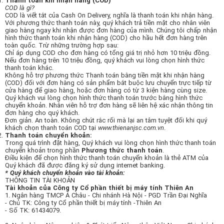
Thanh toán khi nhận hàng (COD)
COD là gì?
COD là viết tắt của Cash On Delivery, nghĩa là thanh toán khi nhận hàng.
Với phương thức thanh toán này, quý khách trả tiền mặt cho nhân viên
giao hàng ngay khi nhận được đơn hàng của mình. Chúng tôi chấp nhận
hình thức thanh toán khi nhận hàng (COD) cho hầu hết đơn hàng trên
toàn quốc. Trừ những trường hợp sau:
Chỉ áp dụng COD cho đơn hàng có tổng giá trị nhỏ hơn 10 triệu đồng.
Nếu đơn hàng trên 10 triệu đồng, quý khách vui lòng chọn hình thức
thanh toán khác.
Không hỗ trợ phương thức Thanh toán bằng tiền mặt khi nhận hàng
(COD) đối với đơn hàng có sản phẩm bắt buộc lưu chuyển trực tiếp từ
cửa hàng để giao hàng, hoặc đơn hàng có từ 3 kiện hàng cùng size.
Quý khách vui lòng chọn hình thức thanh toán trước bằng hình thức
chuyển khoản. Nhân viên hỗ trợ đơn hàng sẽ liên hệ xác nhận thông tin
đơn hàng cho quý khách.
Đơn giản. An toàn. Không chút rắc rối mà lại an tâm tuyệt đối khi quý
khách chọn thanh toán COD tại
www.thienanjsc.com.vn
.
Thanh toán chuyển khoản:
Trong quá trình đặt hàng, Quý khách vui lòng chọn hình thức thanh toán
chuyển khoản trong phần
Phương thức thanh toán
.
Điều kiện để chọn hình thức thanh toán chuyển khoản là thẻ ATM của
Quý khách đã được đăng ký sử dụng internet banking.
* Quý khách chuyển khoản vào tài khoản:
THÔNG TIN TÀI KHOẢN
Tài khoản của Công ty Cổ phần thiết bị máy tính Thiên An
1. Ngân hàng TMCP Á Châu - Chi nhánh Hà Nội - PGD Trần Đại Nghĩa
- Chủ TK: Công ty Cổ phần thiết bị máy tính -Thiên An
- Số TK: 61434079.