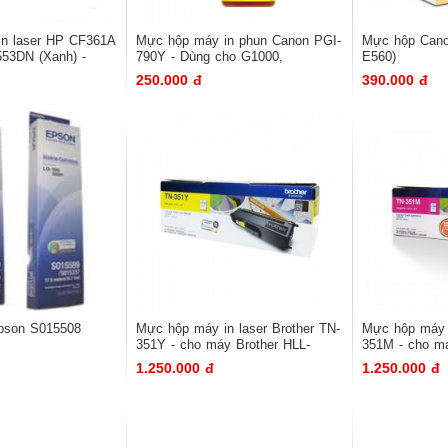
 in laser HP CF361A
Mực hộp máy in phun Canon PGI-
Mực hộp Cano
53DN (Xanh) -
790Y - Dùng cho G1000,
E560)
y M553DN
G2000,G3000
250.000 đ
390.000 đ
son S015508
Mực hộp máy in laser Brother TN-
Mực hộp máy
351Y - cho máy Brother HLL-
351M - cho ma
2550/LQ680 PRO)
8250CDN/8350CDW/8850CDW
8250CDN/835
1.250.000 đ
1.250.000 đ