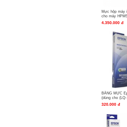
Màn chiếu
Mực hộp máy
Bút thuyết trình
cho máy HPM5
Dùng cho má
Bảng vẽ
4.350.000 đ
Giá treo máy chiếu
MÁY CẮT GIẤY
BĂNG MỰC Ep
(dùng cho (LQ-
670/860/1060/
320.000 đ