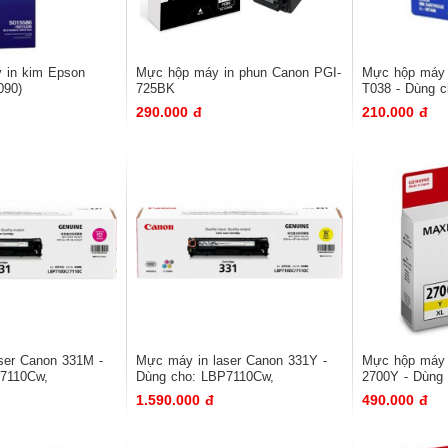
 in kim Epson
Mực hộp máy in phun Canon PGI-
Mực hộp má
090)
725BK
T038 - Dùng 
290.000 đ
210.000 đ
aser Canon 331M -
Mực máy in laser Canon 331Y -
Mực hộp má
P7110Cw,
Dùng cho: LBP7110Cw,
2700Y - Dùng
F 8210Cn
LBP7100Cn, MF 8210Cn
MB5070, iB40
1.590.000 đ
490.000 đ