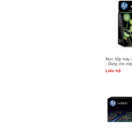
MÁY PHOTOCOPY, PHỤ KIỆN...
Máy Photocopy
Phụ kiện photocopy
Mực máy Photo
THIẾT BỊ VIỄN THÔNG
Điện thoại cố định
Tổng đài
Mực hộp máy
- Dùng cho ma
Bộ đàm
F2410, F2480,
Liên hệ
MÁY HỦY TÀI LIỆU
MÁY HÚT ẨM
TỦ CHỐNG ẨM
MÁY ÉP NHỰA
MÁY CHIẾU, MÀN CHIẾU
Máy chiếu
Máy chiếu gần