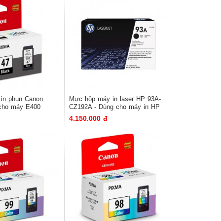
y in phun Canon
Mực hộp máy in laser HP 93A-
cho máy E400
CZ192A - Dùng cho máy in HP
M435nw/M701/M706N
4.150.000 đ