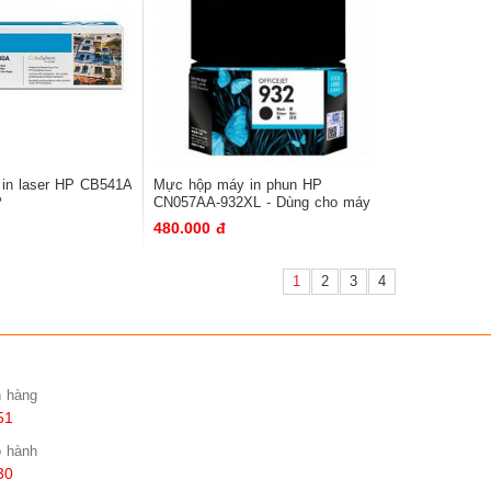
y in laser HP CB541A
Mực hộp máy in phun HP
P
CN057AA-932XL - Dùng cho máy
15,1518,1312MFP)
in phun 7110
480.000 đ
1
2
3
4
n hàng
51
o hành
30