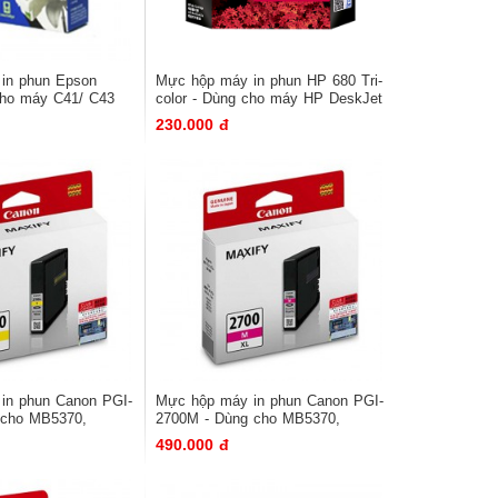
y in phun Epson
Mực hộp máy in phun HP 680 Tri-
cho máy C41/ C43
color - Dùng cho máy HP DeskJet
Ink Advantage 3635 All-in-One
230.000 đ
Printer(F5S44B), HP DeskJet Ink
Advantage 2135(F5S29B), HP
DeskJet Ink Advantage
3835(F5R96B), HP DeskJet Ink
Advantage 4535(F0V64B), HP DJ
1115 (F5S21
y in phun Canon PGI-
Mực hộp máy in phun Canon PGI-
 cho MB5370,
2700M - Dùng cho MB5370,
70
MB5070, iB4070
490.000 đ