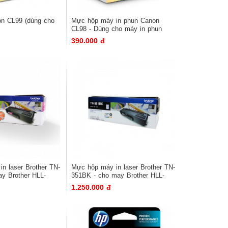
n CL99 (dùng cho
Mực hộp máy in phun Canon
CL98 - Dùng cho máy in phun
E500, E510, E600,E610
390.000 đ
 in laser Brother TN-
Mực hộp máy in laser Brother TN-
y Brother HLL-
351BK - cho may Brother HLL-
0CDW/8850CDW
8250CDN/8350CDW/8850CDW
1.250.000 đ