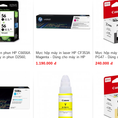
 in phun HP C6656A
Mực hộp máy in laser HP CF353A
Mực hộp má
́y in phun D2560,
Magenta - Dùng cho máy in HP
PG47 - Dùng 
 C4680
M153/M176/M177
1.190.000 đ
240.000 đ