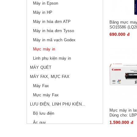
Máy in Epson
Máy in HP
Máy in hóa đơn ATP
Băng mực may
SO15586 (LQ2
Máy in hóa đơn Tysso
690.000 đ
Máy in mã vạch Godex
Mực máy in
Linh phụ kiện máy in
MÁY QUÉT
MÁY FAX, MỰC FAX
Máy Fax
Mực máy Fax
LƯU ĐIỆN, LINH PHỤ KIỆN...
Mực máy in l
Bộ lưu điện
Dùng cho: LB
LBP7100Cn, M
1.590.000 đ
Ắc quy
Bộ kích điện