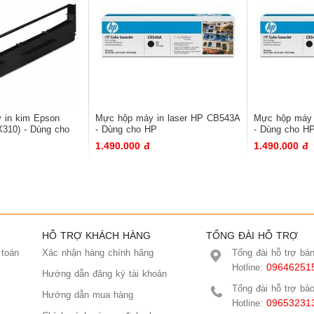
y in kim Epson
Mực hộp máy in laser HP CB543A
Mực hộp má
310) - Dùng cho
- Dùng cho HP
- Dùng cho H
1215,1510,1515,1518,1312MFP)
1215,1510,15
1.490.000 đ
1.490.000 đ
HỖ TRỢ KHÁCH HÀNG
TỔNG ĐÀI HỖ TRỢ
 toán
Xác nhận hàng chính hãng
Tổng đài hỗ trợ bá
09646251
Hotline:
Hướng dẫn đăng ký tài khoản
Tổng đài hỗ trợ bả
Hướng dẫn mua hàng
09653231
Hotline: