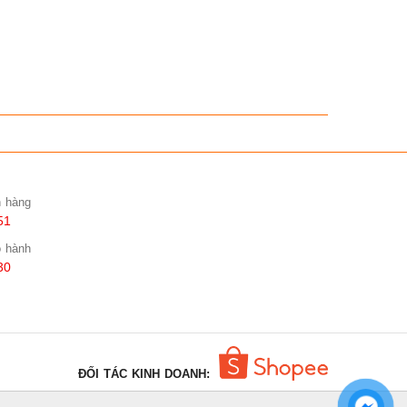
n hàng
51
o hành
30
ĐỐI TÁC KINH DOANH: