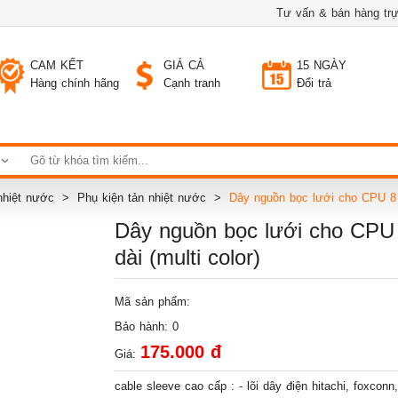
Tư vấn & bán hàng trự
CAM KẾT
GIÁ CẢ
15 NGÀY
Hàng chính hãng
Cạnh tranh
Đổi trả
 nhiệt nước
Phụ kiện tản nhiệt nước
Dây nguồn bọc lưới cho CPU 8 p
Dây nguồn bọc lưới cho CPU 
dài (multi color)
Mã sản phẩm:
Bảo hành: 0
175.000 đ
Giá:
cable sleeve cao cấp : - lõi dây điện hitachi, foxconn