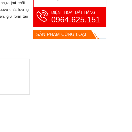
 nhựa jmt chất
leeve chất lượng
ĐIỆN THOẠI ĐẶT HÀNG
ên, giữ form tạo
0964.625.151
SẢN PHẨM CÙNG LOẠI