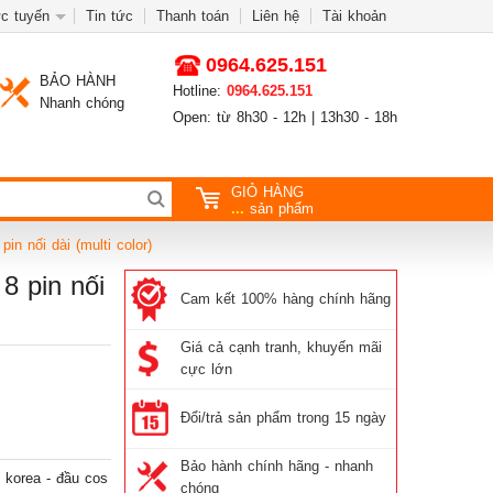
c tuyến
Tin tức
Thanh toán
Liên hệ
Tài khoản
0964.625.151
BẢO HÀNH
Hotline:
0964.625.151
Nhanh chóng
Open: từ 8h30 - 12h | 13h30 - 18h
GIỎ HÀNG
...
sản phẩm
in nối dài (multi color)
8 pin nối
Cam kết 100% hàng chính hãng
Giá cả cạnh tranh, khuyến mãi
cực lớn
Đổi/trả sản phẩm trong 15 ngày
Bảo hành chính hãng - nhanh
, korea - đầu cos
chóng