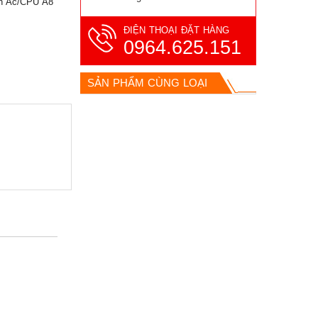
ẩn Ac/CPU A8
ĐIỆN THOẠI ĐẶT HÀNG
0964.625.151
SẢN PHẨM CÙNG LOẠI