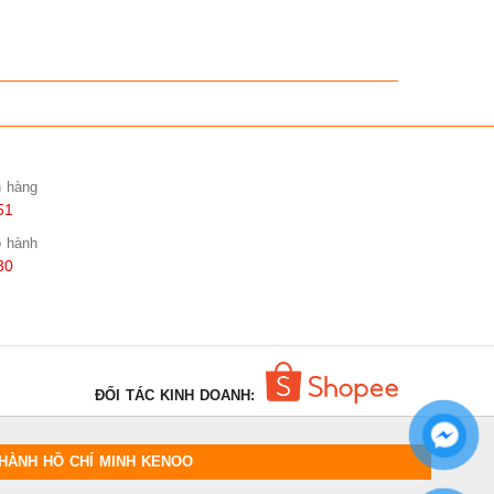
n hàng
51
o hành
30
ĐỐI TÁC KINH DOANH:
HÀNH HỒ CHÍ MINH KENOO