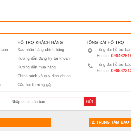
HỖ TRỢ KHÁCH HÀNG
TỔNG ĐÀI HỖ TRỢ
 toán
Xác nhận hàng chính hãng
Tổng đài hỗ trợ bá
09646251
Hotline:
Hướng dẫn đăng ký tài khoản
Tổng đài hỗ trợ bả
Hướng dẫn mua hàng
09653231
Hotline:
Chính sách và quy định chung
n
Câu hỏi thường gặp
GỬI
2.
TRUNG TÂM BẢO 