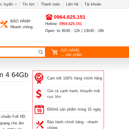
c tuyến
Tin tức
Thanh toán
Liên hệ
Tài khoản
0964.625.151
BẢO HÀNH
Hotline:
0964.625.151
Nhanh chóng
Open: từ 8h30 - 12h | 13h30 - 18h
GIỎ HÀNG
...
sản phẩm
Gen 4 64Gb
Cam kết 100% hàng chính hãng
Giá cả cạnh tranh, khuyến mãi
cực lớn
Đổi/trả sản phẩm trong 15 ngày
 chuẩn Full HD
Bảo hành chính hãng - nhanh
̣u quang cho âm
chóng