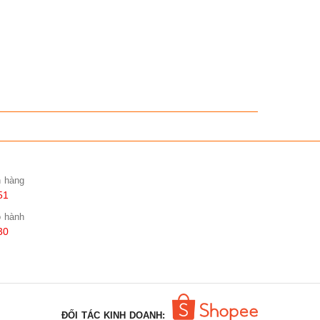
n hàng
51
o hành
30
ĐỐI TÁC KINH DOANH: