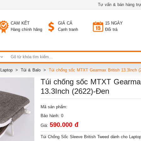
Tư vấn & bán hàng trự
CAM KẾT
GIÁ CẢ
15 NGÀY
Hàng chính hãng
Cạnh tranh
Đổi trả
n Laptop
Túi & Balo
Túi chống sốc MTXT Gearmax British 13.3Inch 
Túi chống sốc MTXT Gearmax
13.3Inch (2622)-Đen
Mã sản phẩm:
Bảo hành: 0
590.000 đ
Giá:
Túi Chống Sốc Sleeve British Tweed dành cho Laptop