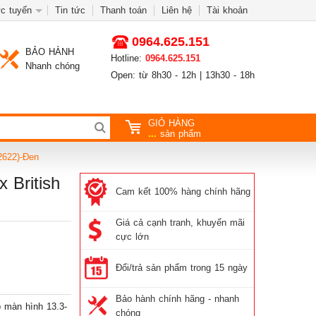
c tuyến
Tin tức
Thanh toán
Liên hệ
Tài khoản
0964.625.151
BẢO HÀNH
Hotline:
0964.625.151
Nhanh chóng
Open: từ 8h30 - 12h | 13h30 - 18h
GIỎ HÀNG
...
sản phẩm
(2622)-Đen
 British
Cam kết 100% hàng chính hãng
Giá cả cạnh tranh, khuyến mãi
cực lớn
Đổi/trả sản phẩm trong 15 ngày
Bảo hành chính hãng - nhanh
 màn hình 13.3-
chóng