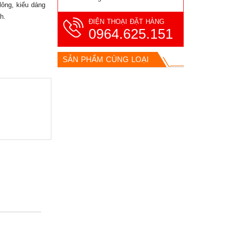
 lông, kiểu dáng
h.
ĐIỆN THOẠI ĐẶT HÀNG
0964.625.151
SẢN PHẨM CÙNG LOẠI