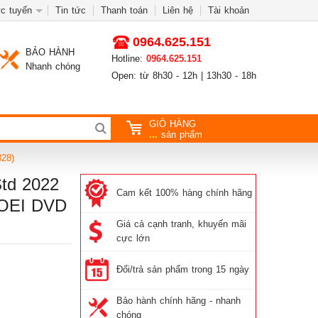
c tuyến
Tin tức
Thanh toán
Liên hệ
Tài khoản
0964.625.151
BẢO HÀNH
Hotline:
0964.625.151
Nhanh chóng
Open: từ 8h30 - 12h | 13h30 - 18h
GIỎ HÀNG
...
sản phẩm
28)
td 2022
Cam kết 100% hàng chính hãng
 OEI DVD
Giá cả cạnh tranh, khuyến mãi
cực lớn
Đổi/trả sản phẩm trong 15 ngày
Bảo hành chính hãng - nhanh
chóng