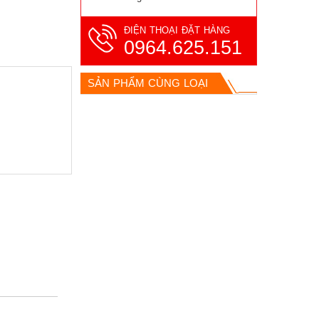
ĐIỆN THOẠI ĐẶT HÀNG
0964.625.151
SẢN PHẨM CÙNG LOẠI