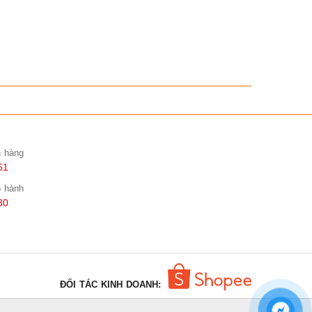
n hàng
51
o hành
30
ĐỐI TÁC KINH DOANH: