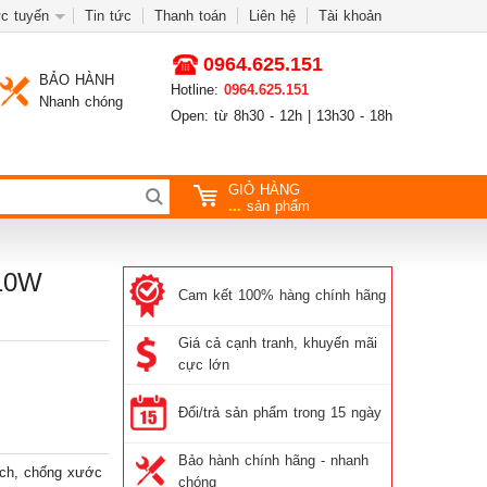
c tuyến
Tin tức
Thanh toán
Liên hệ
Tài khoản
0964.625.151
BẢO HÀNH
Hotline:
0964.625.151
Nhanh chóng
Open: từ 8h30 - 12h | 13h30 - 18h
GIỎ HÀNG
...
sản phẩm
410W
Cam kết 100% hàng chính hãng
Giá cả cạnh tranh, khuyến mãi
cực lớn
Đổi/trả sản phẩm trong 15 ngày
Bảo hành chính hãng - nhanh
ích, chống xước
chóng