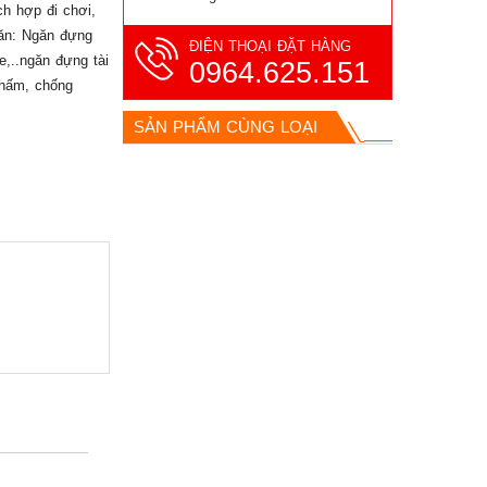
ch hợp đi chơi,
găn: Ngăn đựng
ĐIỆN THOẠI ĐẶT HÀNG
he,..ngăn đựng tài
0964.625.151
thấm, chống
SẢN PHẨM CÙNG LOẠI