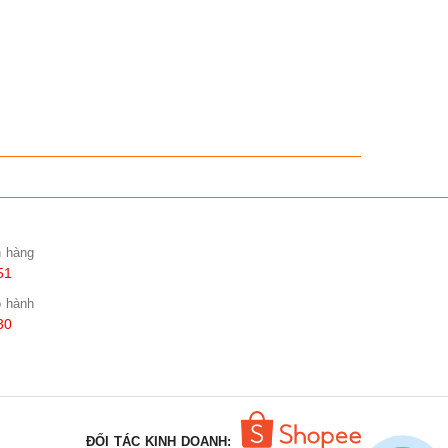
n hàng
51
o hành
30
ĐỐI TÁC KINH DOANH: