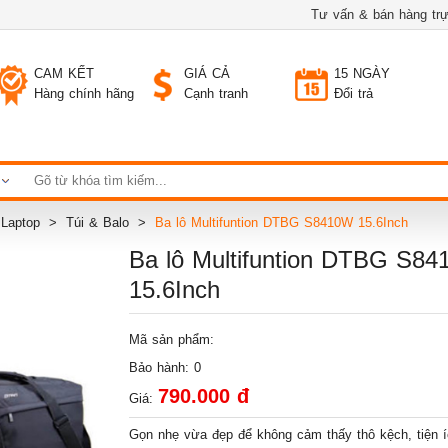
Tư vấn & bán hàng trự
CAM KẾT
GIÁ CẢ
15 NGÀY
Hàng chính hãng
Cạnh tranh
Đổi trả
n Laptop
Túi & Balo
Ba lô Multifuntion DTBG S8410W 15.6Inch
Ba lô Multifuntion DTBG S8
15.6Inch
Mã sản phẩm:
Bảo hành: 0
790.000 đ
Giá:
Gọn nhẹ vừa đẹp để không cảm thấy thô kệch, tiện 