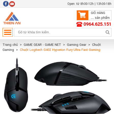
Open: từ 8h30-12h | 13h30-18h
GIỎ HÀNG
...
sản phẩm
0964.625.151
Trang chủ
GAME GEAR - GAME NET
Gaming Gear
Chuột
Gaming
Chuột Logitech G402 Hyperion Fury Ultra Fast Gaming