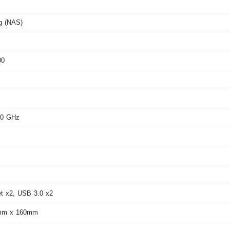
ng (NAS)
00
80 GHz
et x2, USB 3.0 x2
mm x 160mm