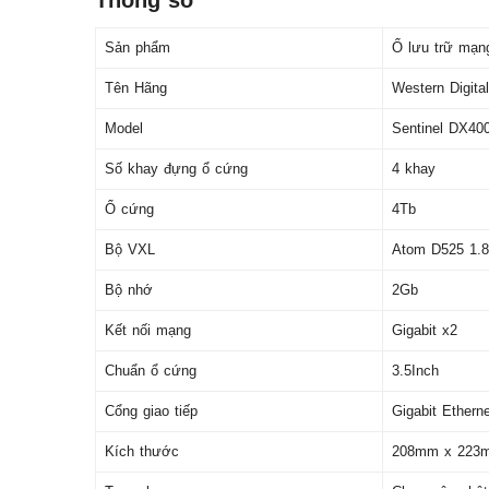
Thông số
Sản phẩm
Ổ lưu trữ mạ
Tên Hãng
Western Digital
Model
Sentinel DX40
Số khay đựng ổ cứng
4 khay
Ổ cứng
4Tb
Bộ VXL
Atom D525 1.
Bộ nhớ
2Gb
Kết nối mạng
Gigabit x2
Chuẩn ổ cứng
3.5Inch
Cổng giao tiếp
Gigabit Ethern
Kích thước
208mm x 223