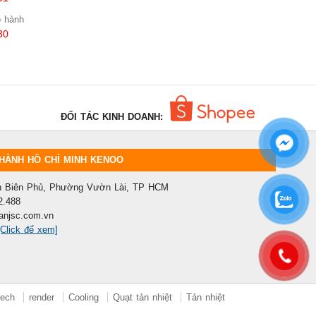
o hành
30
ĐỐI TÁC KINH DOANH:
HÀNH HỒ CHÍ MINH KENOO
ện Biên Phủ, Phường Vườn Lài, TP HCM
2.488
anjsc.com.vn
[Click để xem]
tech
render
Cooling
Quạt tản nhiệt
Tản nhiệt