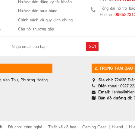
Hướng dẫn đăng ký tài khoản
Tổng đài hỗ trợ bả
Hướng dẫn mua hàng
09653231
Hotline:
Chính sách và quy định chung
n
Câu hỏi thường gặp
GỬI
2.
TRUNG TÂM BẢO 
ng Văn Thụ, Phường Hoàng
Địa chỉ:
724/38 Đi
Điện thoại:
0927.22
Email:
lienhe@thien
Bản đồ đường đi:
nh
Đồ chơi công nghệ
Thiết kế đồ họa
Gaming Gear
Hi-end
Hi-