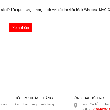
a sẻ dữ liệu qua mạng, tương thích với các hệ điều hành Windows, MAC O
Xem thêm
HỖ TRỢ KHÁCH HÀNG
TỔNG ĐÀI HỖ TRỢ
 toán
Xác nhận hàng chính hãng
Tổng đài hỗ trợ bá
09646251
Hotline: