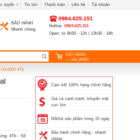
c tuyến
Tin tức
Thanh toán
Liên hệ
Tài khoản
0964.625.151
BẢO HÀNH
Hotline:
0964.625.151
Nhanh chóng
Open: từ 8h30 - 12h | 13h30 - 18h
GIỎ HÀNG
...
sản phẩm
el DX4000 4Tb
al
Cam kết 100% hàng chính hãng
Giá cả cạnh tranh, khuyến mãi
cực lớn
Đổi/trả sản phẩm trong 15 ngày
Bảo hành chính hãng - nhanh
ứng: 4Tb - Số
chóng