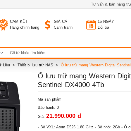
Tư vấn & bán hàng trự
CAM KẾT
GIÁ CẢ
15 NGÀY
Hàng chính hãng
Cạnh tranh
Đổi trả
ữ Liệu
Thiết bị lưu trữ NAS
Ổ lưu trữ mạng Western Digital Sentin
Ổ lưu trữ mạng Western Digit
Sentinel DX4000 4Tb
Mã sản phẩm:
Bảo hành: 0
21.990.000 đ
Giá:
- Bộ VXL: Atom D525 1.80 GHz - Bộ nhớ: 2Gb - Ổ c