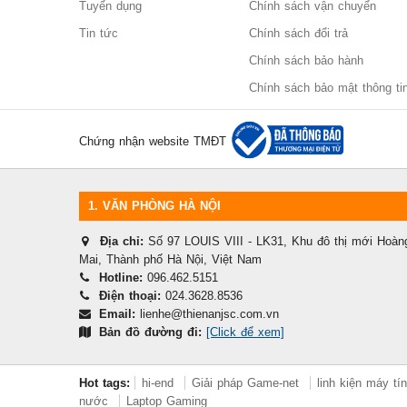
Tuyển dụng
Chính sách vận chuyển
Tin tức
Chính sách đổi trả
Chính sách bảo hành
Chính sách bảo mật thông ti
Chứng nhận website TMĐT
1.
VĂN PHÒNG HÀ NỘI
Địa chỉ:
Số 97 LOUIS VIII - LK31, Khu đô thị mới Hoà
Mai, Thành phố Hà Nội, Việt Nam
Hotline:
096.462.5151
Điện thoại:
024.3628.8536
Email:
lienhe@thienanjsc.com.vn
Bản đồ đường đi:
[Click để xem]
Hot tags:
hi-end
Giải pháp Game-net
linh kiện máy tí
nước
Laptop Gaming