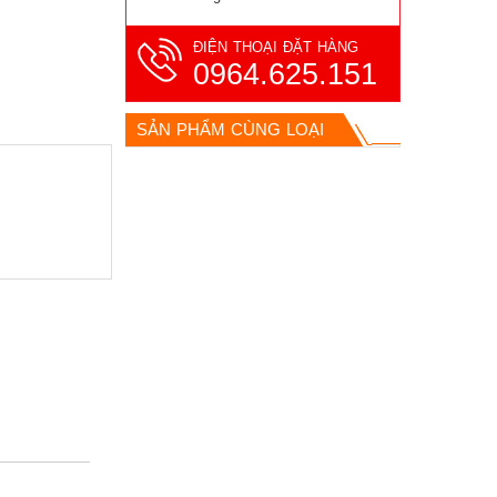
ĐIỆN THOẠI ĐẶT HÀNG
0964.625.151
SẢN PHẨM CÙNG LOẠI