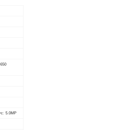
 650
́c: 5.0MP