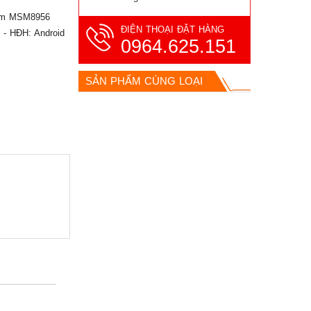
comm MSM8956
ĐIỆN THOẠI ĐẶT HÀNG
 - HĐH: Android
0964.625.151
SẢN PHẨM CÙNG LOẠI