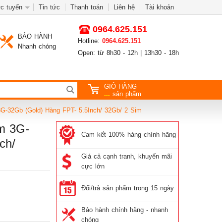
c tuyến
Tin tức
Thanh toán
Liên hệ
Tài khoản
0964.625.151
BẢO HÀNH
Hotline:
0964.625.151
Nhanh chóng
Open: từ 8h30 - 12h | 13h30 - 18h
GIỎ HÀNG
...
sản phẩm
G-32Gb (Gold) Hàng FPT- 5.5Inch/ 32Gb/ 2 Sim
m 3G-
Cam kết 100% hàng chính hãng
ch/
Giá cả cạnh tranh, khuyến mãi
cực lớn
Đổi/trả sản phẩm trong 15 ngày
Bảo hành chính hãng - nhanh
chóng