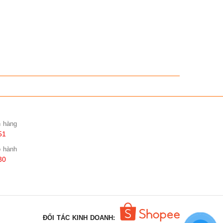
n hàng
51
o hành
30
ĐỐI TÁC KINH DOANH: